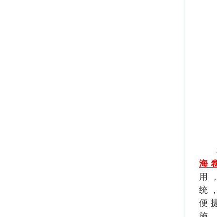
海
用
统
便
施