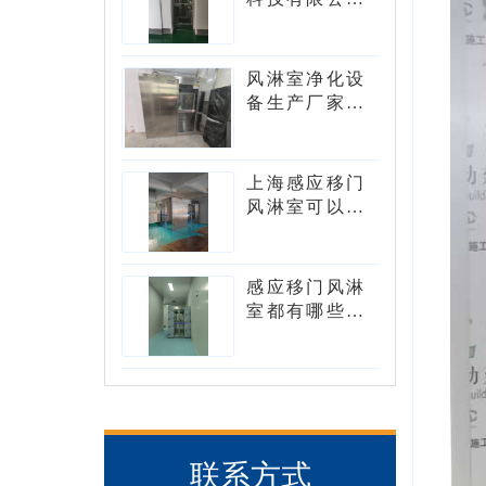
风淋室型号有
哪些？
风淋室净化设
备生产厂家可
以生产转角风
淋室吗？
上海感应移门
风淋室可以设
计成L型吗?
感应移门风淋
室都有哪些核
心的组件
联系方式