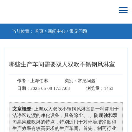
当前位置：
首页
>
新闻中心
>
常见问题
哪些生产车间需要双人双吹不锈钢风淋室
作者：上海伯淋
类别：常见问题
日期：2025-05-08 17:37:08
浏览量：1453
文章概要:
上海双人双吹不锈钢风淋室是一种常用于
洁净区过渡的净化设备，具备除尘、-、防腐蚀和双
向高风速吹淋的特点，特别适用于对环境洁净度和
生产效率有较高要求的生产车间。首先，制药行业