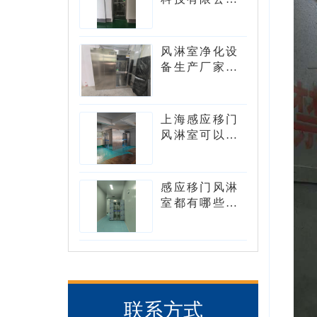
风淋室型号有
哪些？
风淋室净化设
备生产厂家可
以生产转角风
淋室吗？
上海感应移门
风淋室可以设
计成L型吗?
感应移门风淋
室都有哪些核
心的组件
联系方式