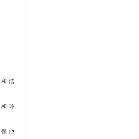
生和洁
行和环
确保他