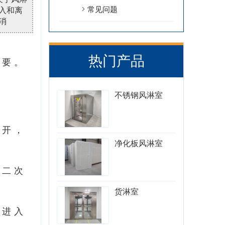
常见问题
入和离
消
热门产品
重要。
不锈钢风淋室
离开，
净化板风淋室
、二次
货淋室
步进入