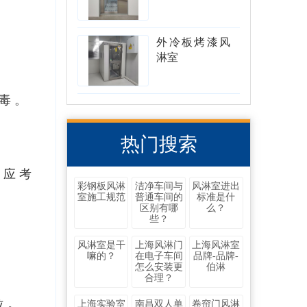
外冷板烤漆风
淋室
毒。
热门搜索
池应考
彩钢板风淋
洁净车间与
风淋室进出
室施工规范
普通车间的
标准是什
区别有哪
么？
些？
风淋室是干
上海风淋门
上海风淋室
嘛的？
在电子车间
品牌-品牌-
怎么安装更
伯淋
合理？
位。
上海实验室
南昌双人单
卷帘门风淋