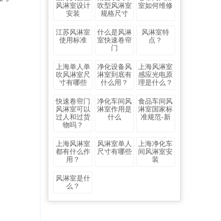
风淋室设计
吹型风淋室
室如何维修
安装
规格尺寸
江苏风淋室
什么是风淋
风淋室特
使用标准
室快速卷帘
点？
门
上海单人单
净化设备风
上海风淋室
吹风淋室尺
淋室到底有
感应光电原
寸有哪些
什么用？
理是什么？
快速卷帘门
净化车间风
食品车间风
风淋室可以
淋室作用是
淋室国家标
过人和过货
什么
准规范-新
物吗？
上海风淋室
风淋室单人
上海净化车
都有什么作
尺寸有哪些
间风淋室安
用？
装
风淋室是什
么？